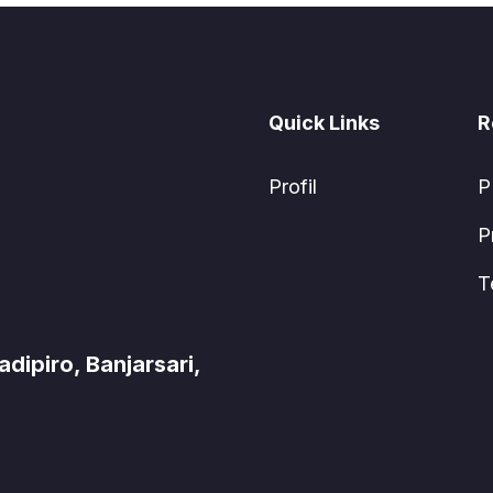
Quick Links
R
Profil
P
P
T
ipiro, Banjarsari,