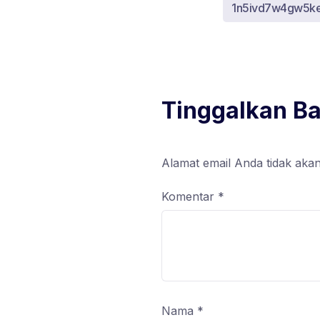
1n5ivd7w4gw5k
Tinggalkan B
Alamat email Anda tidak akan
Komentar
*
Nama
*