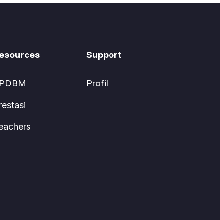
esources
Support
PDBM
Profil
restasi
eachers