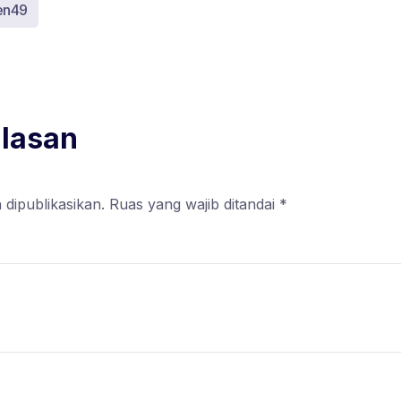
en49
alasan
 dipublikasikan.
Ruas yang wajib ditandai
*