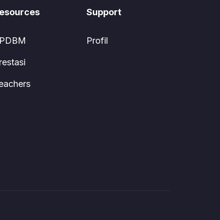
esources
Support
PDBM
Profil
restasi
eachers