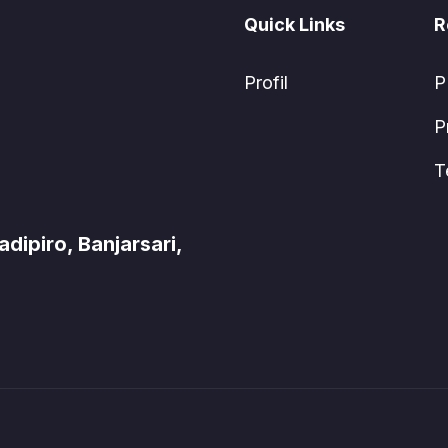
Quick Links
R
Profil
P
P
T
ipiro, Banjarsari,