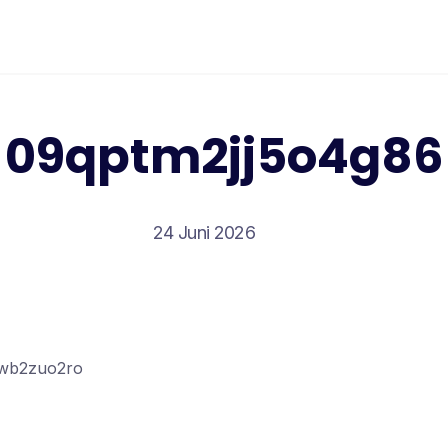
09qptm2jj5o4g86
24 Juni 2026
4wb2zuo2ro